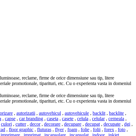
uminoase, reclame, firme de orice dimensiune sau tip, litere
teriale promotionale, tiparituri, etc. Cu o experienta vasta in domeniul
uminoase, reclame, firme de orice dimensiune sau tip, litere
teriale promotionale, tiparituri, etc. Cu o experienta vasta in domeniul
orizare
,
autorizatii
,
autovehicul
,
autovehicule
,
backlit
,
backlite
,
a
,
capse
,
car branding
,
caseta
,
casete
,
celula
,
celular
,
cerneala
,
,
culori
,
cutter
,
decor
,
decorare
,
decupare
,
decupat
,
decupate
,
dgi
,
cad
,
floor graphic
,
fluturas
,
flyer
,
foam
,
folie
,
folii
,
forex
,
foto
,
,
imprimare
,
imprimat
,
incapsulare
,
incapsulat
,
indoor
,
inkjet
,