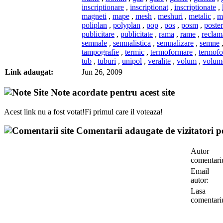
inscriptionare
,
inscriptionat
,
inscriptionate
,
magneti
,
mape
,
mesh
,
meshuri
,
metalic
,
m
poliplan
,
polyplan
,
pop
,
pos
,
posm
,
poster
publicitare
,
publicitate
,
rama
,
rame
,
reclam
semnale
,
semnalistica
,
semnalizare
,
semne
tampografie
,
termic
,
termoformare
,
termofo
tub
,
tuburi
,
unipol
,
veralite
,
volum
,
volume
Link adaugat:
Jun 26, 2009
Note acordate pentru acest site
Acest link nu a fost votat!Fi primul care il voteaza!
Comentarii adaugate de vizitatori pe
Autor
comentari
Email
autor:
Lasa
comentari