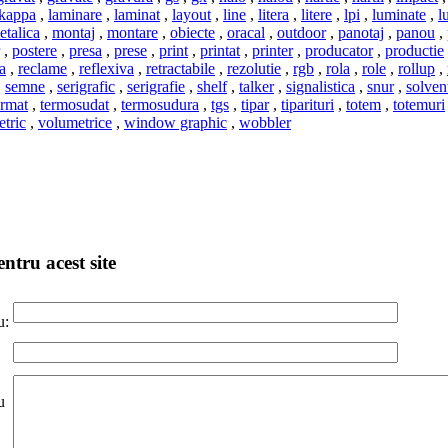
kappa
,
laminare
,
laminat
,
layout
,
line
,
litera
,
litere
,
lpi
,
luminate
,
l
etalica
,
montaj
,
montare
,
obiecte
,
oracal
,
outdoor
,
panotaj
,
panou
,
,
postere
,
presa
,
prese
,
print
,
printat
,
printer
,
producator
,
productie
a
,
reclame
,
reflexiva
,
retractabile
,
rezolutie
,
rgb
,
rola
,
role
,
rollup
,
,
semne
,
serigrafic
,
serigrafie
,
shelf
,
talker
,
signalistica
,
snur
,
solven
rmat
,
termosudat
,
termosudura
,
tgs
,
tipar
,
tiparituri
,
totem
,
totemuri
tric
,
volumetrice
,
window graphic
,
wobbler
ntru acest site
u:
u