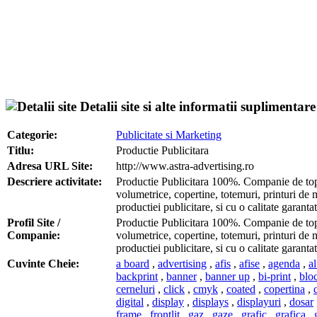
Detalii site si alte informatii suplimentare
Categorie:
Publicitate si Marketing
Titlu:
Productie Publicitara
Adresa URL Site:
http://www.astra-advertising.ro
Descriere activitate:
Productie Publicitara 100%. Companie de top i
volumetrice, copertine, totemuri, printuri de 
productiei publicitare, si cu o calitate garan
Profil Site /
Productie Publicitara 100%. Companie de top i
Companie:
volumetrice, copertine, totemuri, printuri de 
productiei publicitare, si cu o calitate garan
Cuvinte Cheie:
a board
,
advertising
,
afis
,
afise
,
agenda
,
a
backprint
,
banner
,
banner up
,
bi-print
,
blo
cerneluri
,
click
,
cmyk
,
coated
,
copertina
,
digital
,
display
,
displays
,
displayuri
,
dosar
frame
,
frontlit
,
gaz
,
gaze
,
grafic
,
grafica
,