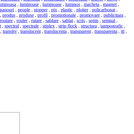
uminoasa
,
luminoase
,
luminoase
,
luminos
,
macheta
,
magnet
,
panouri
,
people
,
stopper
,
pix
,
plastic
,
plotter
,
policarbonat
,
,
produs
,
produse
,
profil
,
promotionale
,
promovare
,
publicitara
,
routare
,
router
,
rutare
,
sablare
,
sablat
,
scris
,
semn
,
semnal
,
t
,
spectral
,
spectrale
,
stiplex
,
strip flock
,
structura
,
tampografic
,
,
transfer
,
translucent
,
translucenta
,
transparent
,
transparenta
,
ttl
,