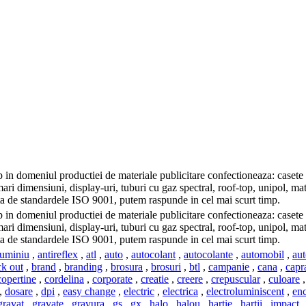
n domeniul productiei de materiale publicitare confectioneaza: casete l
mari dimensiuni, display-uri, tuburi cu gaz spectral, roof-top, unipol, ma
tata de standardele ISO 9001, putem raspunde in cel mai scurt timp.
n domeniul productiei de materiale publicitare confectioneaza: casete l
mari dimensiuni, display-uri, tuburi cu gaz spectral, roof-top, unipol, ma
tata de standardele ISO 9001, putem raspunde in cel mai scurt timp.
luminiu
,
antireflex
,
atl
,
auto
,
autocolant
,
autocolante
,
automobil
,
aut
ck out
,
brand
,
branding
,
brosura
,
brosuri
,
btl
,
campanie
,
cana
,
capr
copertine
,
cordelina
,
corporate
,
creatie
,
creere
,
crepuscular
,
culoare
,
dosare
,
dpi
,
easy change
,
electric
,
electrica
,
electroluminiscent
,
en
gravat
,
gravate
,
gravura
,
gs
,
gx
,
halo
,
halou
,
hartie
,
hartii
,
impact