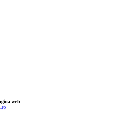
agina web
.ro