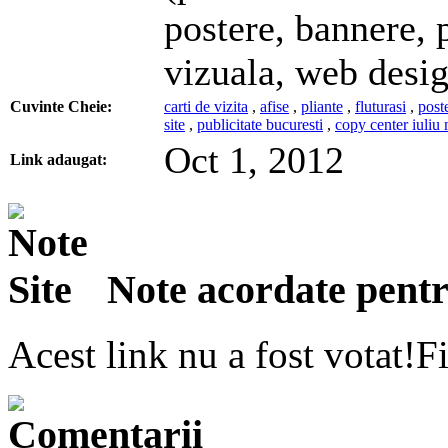
postere, bannere, 
vizuala, web desi
Cuvinte Cheie:
carti de vizita
,
afise
,
pliante
,
fluturasi
,
post
site
,
publicitate bucuresti
,
copy center iuliu
Oct 1, 2012
Link adaugat:
Note acordate pentru
Acest link nu a fost votat!Fi