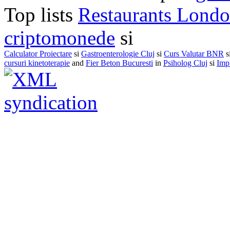
Top lists
Restaurants Lond
criptomonede
si
Calculator Proiectare
si
Gastroenterologie Cluj
si
Curs Valutar BNR
s
cursuri kinetoterapie
and
Fier Beton Bucuresti
in
Psiholog Cluj
si
Impl