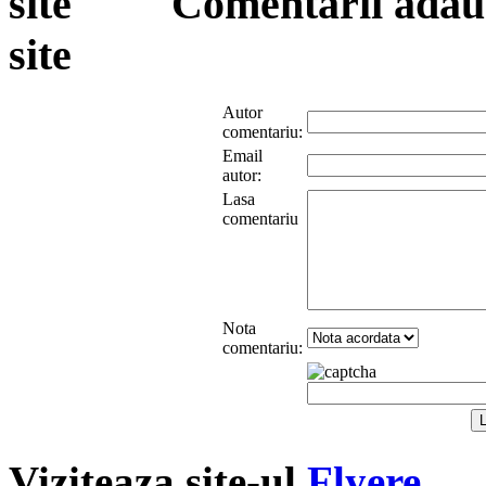
Comentarii adauga
site
Autor
comentariu:
Email
autor:
Lasa
comentariu
Nota
comentariu:
Viziteaza site-ul
Flyere